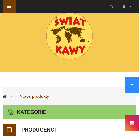
Przełącz
nawigacji
>
Nowe produkty
KATEGORIE
PRODUCENCI