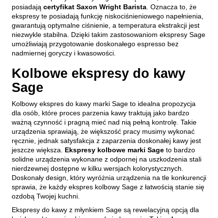
posiadają
certyfikat Saxon Wright Barista
. Oznacza to, że
ekspresy te posiadają funkcję niskociśnieniowego napełnienia,
gwarantują optymalne ciśnienie, a temperatura ekstrakcji jest
niezwykle stabilna. Dzięki takim zastosowaniom ekspresy Sage
umożliwiają przygotowanie doskonałego espresso bez
nadmiernej goryczy i kwasowości.
Kolbowe ekspresy do kawy
Sage
Kolbowy ekspres do kawy marki Sage to idealna propozycja
dla osób, które proces parzenia kawy traktują jako bardzo
ważną czynność i pragną mieć nad nią pełną kontrolę. Takie
urządzenia sprawiają, że większość pracy musimy wykonać
ręcznie, jednak satysfakcja z zaparzenia doskonałej kawy jest
jeszcze większa.
Ekspresy kolbowe marki Sage
to bardzo
solidne urządzenia wykonane z odpornej na uszkodzenia stali
nierdzewnej dostępne w kilku wersjach kolorystycznych.
Doskonały design, który wyróżnia urządzenia na tle konkurencji
sprawia, że każdy ekspres kolbowy Sage z łatwością stanie się
ozdobą Twojej kuchni.
Ekspresy do kawy z młynkiem Sage są rewelacyjną opcją dla