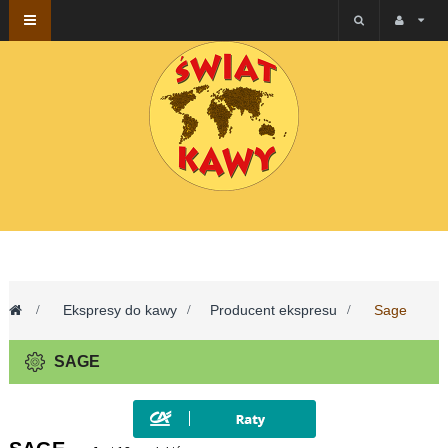
Przełącz
nawigacji
>
Ekspresy do kawy
>
Producent ekspresu
>
Sage
SAGE