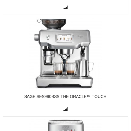
SAGE SES990BSS THE ORACLE™ TOUCH