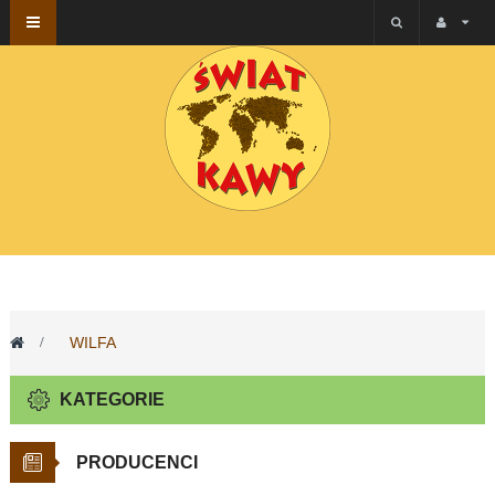
Przełącz
nawigacji
>
WILFA
KATEGORIE
PRODUCENCI