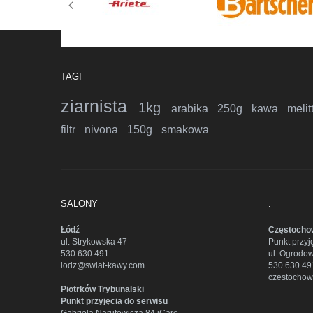
TAGI
ziarnista
1kg
arabika
250g
kawa
melit
filtr
nivona
150g
smakowa
SALONY
.
Łódź
Częstocho
ul. Strykowska 47
Punkt przyj
530 630 491
ul. Ogrodo
lodz@swiat-kawy.com
530 630 49
czestocho
Piotrków Trybunalski
Punkt przyjęcia do serwisu