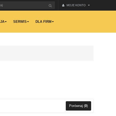
MOJE KONTO
JA
SERWIS
DLA FIRM
Porównaj (
0
)