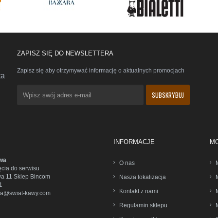
ZAPISZ SIĘ DO NEWSLETTERA
Zapisz się aby otrzymywać informację o aktualnych promocjach
ta
INFORMACJE
M
wa
O nas
ęcia do serwisu
wa 11 Sklep Bincom
Nasza lokalizacja
1
Kontakt z nami
wa@swiat-kawy.com
Regulamin sklepu