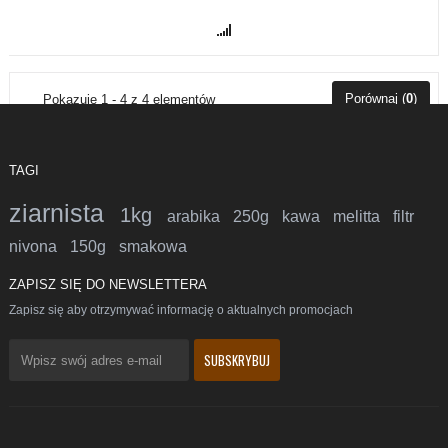
Porównaj (
0
)
Pokazuje 1 - 4 z 4 elementów
TAGI
ziarnista
1kg
arabika
250g
kawa
melitta
filtr
nivona
150g
smakowa
ZAPISZ SIĘ DO NEWSLETTERA
Zapisz się aby otrzymywać informację o aktualnych promocjach