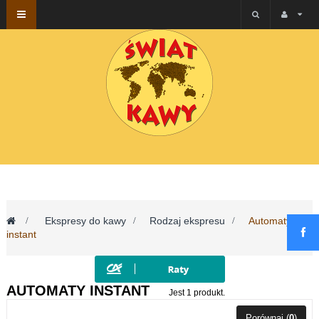
Przełącz
nawigacji
>
Ekspresy do kawy
>
Rodzaj ekspresu
>
Automaty
instant
AUTOMATY INSTANT
Jest 1 produkt.
Porównaj (
0
)