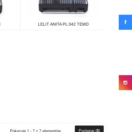
I
LELIT ANITA PL 042 TEMD
Porównaj (
0
)
Pokazuje 1 - 7 z 7 elementów