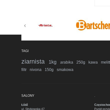
TAGI
ziarnista
1kg
arabika
250g
kawa
melit
filtr
nivona
150g
smakowa
SALONY
.
Łódź
Częstocho
ul. Strykowska 47
Punkt przyj