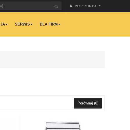
MOJE KONTO
JA
SERWIS
DLA FIRM
Porównaj (
0
)