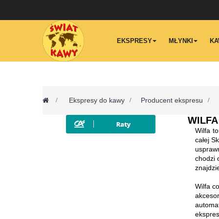
EKSPRESY
MŁYNKI
KA
>
Ekspresy do kawy
>
Producent ekspresu
>
WILF
Wilfa t
całej S
usprawn
chodzi 
znajdzi
Wilfa c
akcesor
automat
ekspres