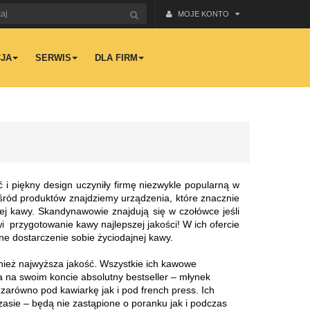
MOJE KONTO
JA
SERWIS
DLA FIRM
 i piękny design uczyniły firmę niezwykle popularną w
śród produktów znajdziemy urządzenia, które znacznie
j kawy. Skandynawowie znajdują się w czołówce jeśli
 przygotowanie kawy najlepszej jakości! W ich ofercie
ne dostarczenie sobie życiodajnej kawy.
ównież najwyższa jakość. Wszystkie ich kawowe
a na swoim koncie absolutny bestseller – młynek
arówno pod kawiarkę jak i pod french press. Ich
zasie – będą nie zastąpione o poranku jak i podczas