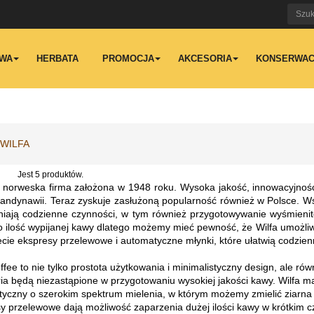
WA
HERBATA
PROMOCJA
AKCESORIA
KONSERWAC
WILFA
A
Jest 5 produktów.
o norweska firma założona w 1948 roku. Wysoka jakość, innowacyjność
kandynawii. Teraz zyskuje zasłużoną popularność również w Polsce. W
iają codzienne czynności, w tym również przygotowywanie wyśmienite
o ilość wypijanej kawy dlatego możemy mieć pewność, że Wilfa umożliwi
ecie ekspresy przelewowe i automatyczne młynki, które ułatwią codzien
offee to nie tylko prostota użytkowania i minimalistyczny design, ale r
ia będą niezastąpione w przygotowaniu wysokiej jakości kawy. Wilfa m
yczny o szerokim spektrum mielenia, w którym możemy zmielić ziarna z
y przelewowe dają możliwość zaparzenia dużej ilości kawy w krótkim c