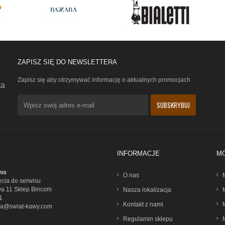
ZAPISZ SIĘ DO NEWSLETTERA
Zapisz się aby otrzymywać informację o aktualnych promocjach
ta
INFORMACJE
M
wa
O nas
ęcia do serwisu
wa 11 Sklep Bincom
Nasza lokalizacja
1
Kontakt z nami
wa@swiat-kawy.com
Regulamin sklepu