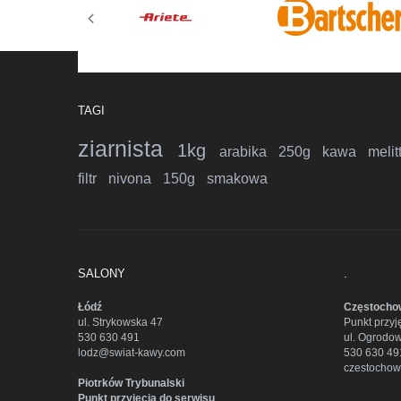
TAGI
ziarnista
1kg
arabika
250g
kawa
melit
filtr
nivona
150g
smakowa
SALONY
.
Łódź
Częstocho
ul. Strykowska 47
Punkt przyj
530 630 491
ul. Ogrodo
lodz@swiat-kawy.com
530 630 49
czestocho
Piotrków Trybunalski
Punkt przyjęcia do serwisu