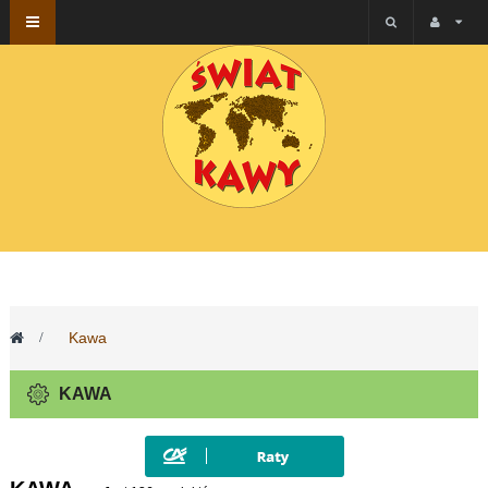
Przełącz
nawigacji
>
Kawa
KAWA