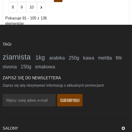
8
9
10
Pokazuje 91 - 105 z 136
elementów
TAGI
ziarnista
1kg
arabika
250g
kawa
melitta
filtr
nivona
150g
smakowa
ZAPISZ SIĘ DO NEWSLETTERA
Zapisz się aby otrzymywać informację o aktualnych promocjach
SALONY