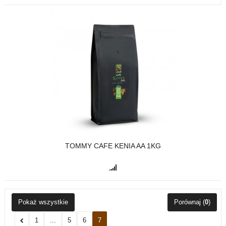
TOMMY CAFE KENIA AA 1KG
Pokaż wszystkie
Porównaj (
0
)
1
...
5
6
7