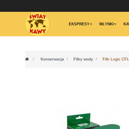
EKSPRESY
MŁYNKI
KA
>
Konserwacja
>
Filtry wody
>
Filtr Logic C