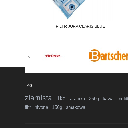
FILTR JURA CLARIS BLUE
TAGI
ziarnista
1kg
arabika
250g
kawa
melit
filtr
nivona
150g
smakowa