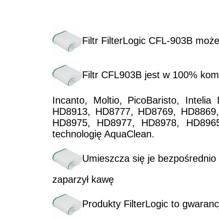
Filtr FilterLogic CFL-903B mo
Filtr CFL903B jest w 100% kom
Incanto, Moltio, PicoBaristo, Inte
HD8913, HD8777, HD8769, HD8869,
HD8975, HD8977, HD8978, HD8965
technologię AquaClean.
Umieszcza się je bezpośrednio 
zaparzył kawę
Produkty FilterLogic to gwaranc