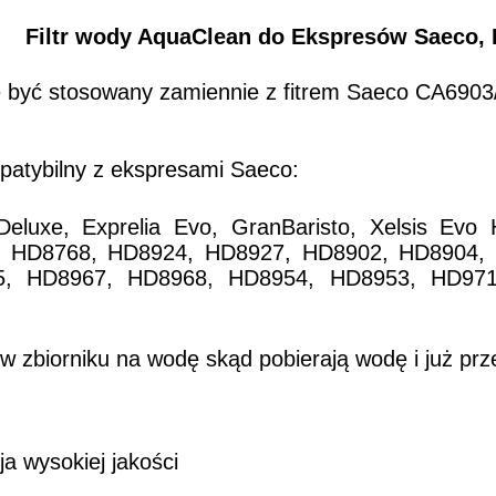
Filtr wody AquaClean do Ekspresów Saeco, 
że być stosowany zamiennie z fitrem Saeco CA6903
patybilny z ekspresami Saeco:
lia Deluxe, Exprelia Evo, GranBaristo, Xelsis 
 HD8768, HD8924, HD8927, HD8902, HD8904,
, HD8967, HD8968, HD8954, HD8953, HD9712 
w zbiorniku na wodę skąd pobierają wodę i już prz
ja wysokiej jakości