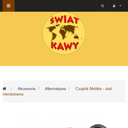
Przełącz
nawigacji
>
Akcesoria
>
Alternatywa
>
Czajnik Melitta - stal
nierdzewna