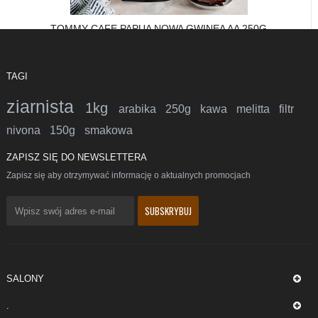
TOMMY CAFE PAPUA NOWA GWINEA AA 250G
TAGI
ziarnista
1kg
arabika
250g
kawa
melitta
filtr
nivona
150g
smakowa
ZAPISZ SIĘ DO NEWSLETTERA
Zapisz się aby otrzymywać informację o aktualnych promocjach
SALONY
.