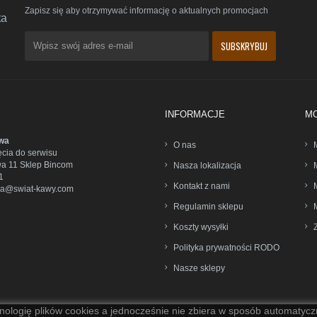
Zapisz się aby otrzymywać informację o aktualnych promocjach
ta
INFORMACJE
M
wa
O nas
ęcia do serwisu
wa 11 Sklep Bincom
Nasza lokalizacja
1
Kontakt z nami
wa@swiat-kawy.com
Regulamin sklepu
Koszty wysyłki
Polityka prywatności RODO
Nasze sklepy
nologię plików cookies a jednocześnie nie zbiera w sposób automatyczn