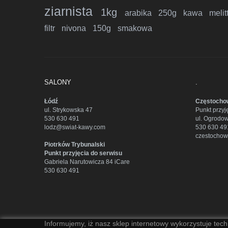
ziarnista
1kg
arabika
250g
kawa
melit
filtr
nivona
150g
smakowa
SALONY
.
Łódź
Częstocho
ul. Strykowska 47
Punkt przyj
530 630 491
ul. Ogrodo
lodz@swiat-kawy.com
530 630 49
czestocho
Piotrków Trybunalski
Punkt przyjęcia do serwisu
Gabriela Narutowicza 84 iCare
530 630 491
Informujemy, iż nasz sklep internetowy wykorzystuje tech