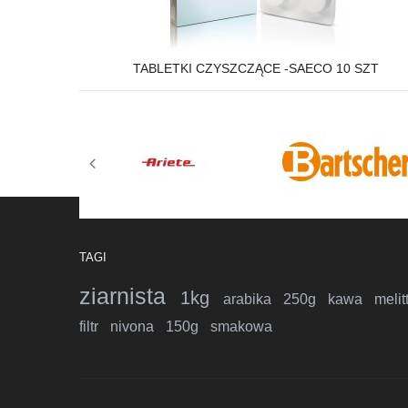
TABLETKI CZYSZCZĄCE -SAECO 10 SZT
TAGI
ziarnista
1kg
arabika
250g
kawa
melit
filtr
nivona
150g
smakowa