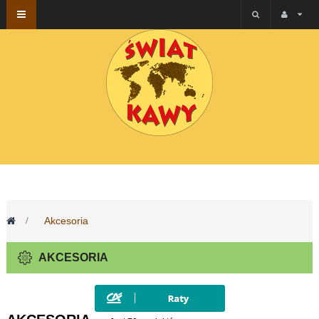
Przełącz
nawigacji
>
Akcesoria
AKCESORIA