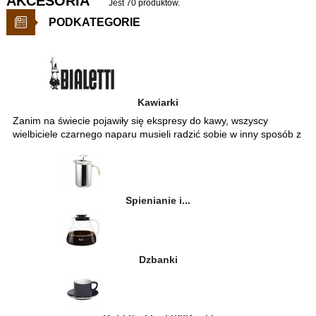
AKCESORIA
Jest 70 produktów.
PODKATEGORIE
Kawiarki
Zanim na świecie pojawiły się ekspresy do kawy, wszyscy
wielbiciele czarnego naparu musieli radzić sobie w inny sposób z
jego przygotowywaniem. Wymyślono wówczas kawiarki, które
pozwoliły na szybkie przyrządzenie perfekcyjnej kawy. Liczba
miłośników tych maleńkich urządzeń wciąż rośnie. Z
powodzeniem zastępują profesjonalne ekspresy do kawy,
Spienianie i...
których używają na co dzień bariści, a przygotowany w nich
napar jest aromatyczny i doskonale smakuje. Szybko, smacznie i
w prawdziwie włoskim stylu – kawa przygotowana w ten sposób
nigdy nikogo nie rozczaruje! Wręcz przeciwnie – może zachęcić
do jej picia, nawet swoich przeciwników.
Dzbanki
Liczy się też wygląd
Kawa przygotowywana w kawiarkach Bialetti to nie tylko
doskonały smak! Wszystkie kawiarki wyróżniają się wyjątkowym