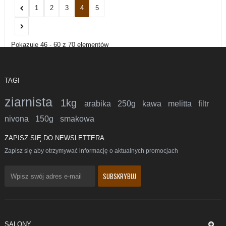
1
2
3
4
5
Pokazuje 46 - 60 z 70 elementów
TAGI
ziarnista
1kg
arabika
250g
kawa
melitta
filtr
nivona
150g
smakowa
ZAPISZ SIĘ DO NEWSLETTERA
Zapisz się aby otrzymywać informację o aktualnych promocjach
SALONY